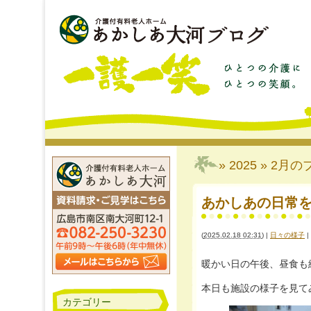
» 2025 » 2月
の
あかしあの日常をチラ
(
2025.02.18 02:31
)
|
日々の様子
|
暖かい日の午後、昼食も
本日も施設の様子を見て
カテゴリー