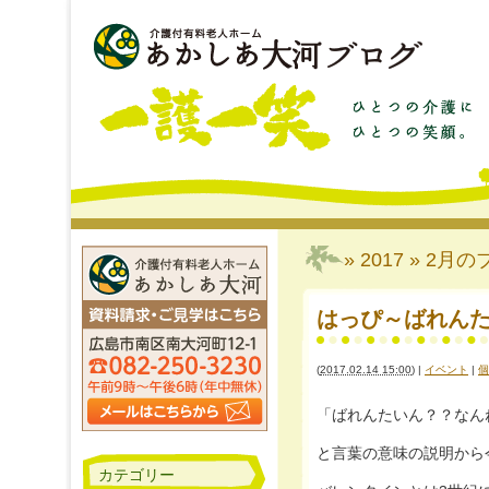
» 2017 » 2月
の
はっぴ～ばれんたいん
(
2017.02.14 15:00
)
|
イベント
|
個
「ばれんたいん？？なんねそ
と言葉の意味の説明から今回
カテゴリー