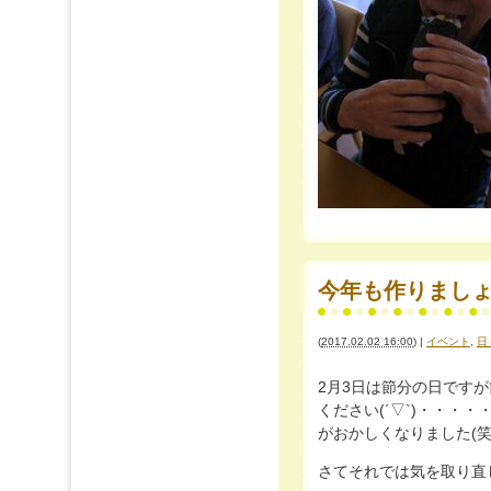
(
2017.02.02 16:00
)
|
イベント
,
日
2月3日は節分の日です
ください(´▽`)・・
がおかしくなりました(笑
さてそれでは気を取り直