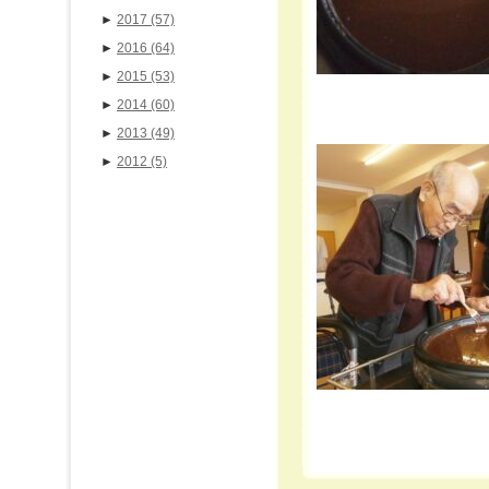
►
2017
(57)
►
2016
(64)
►
2015
(53)
►
2014
(60)
►
2013
(49)
►
2012
(5)