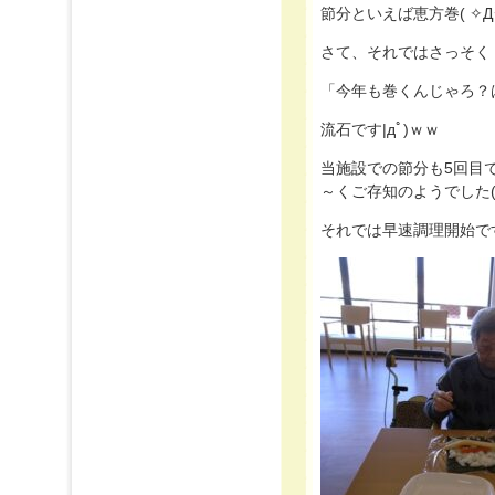
節分といえば恵方巻( ✧Д✧)
さて、それではさっそく
「今年も巻くんじゃろ？
流石です|дﾟ)ｗｗ
当施設での節分も5回目で
～くご存知のようでした(´･