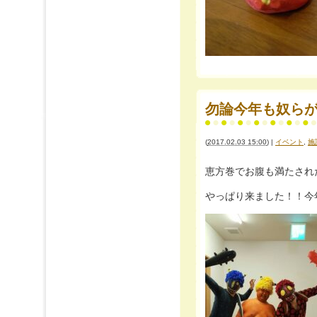
勿論今年も奴ら
(
2017.02.03 15:00
)
|
イベント
,
施
恵方巻でお腹も満たされた昼下
やっぱり来ました！！今