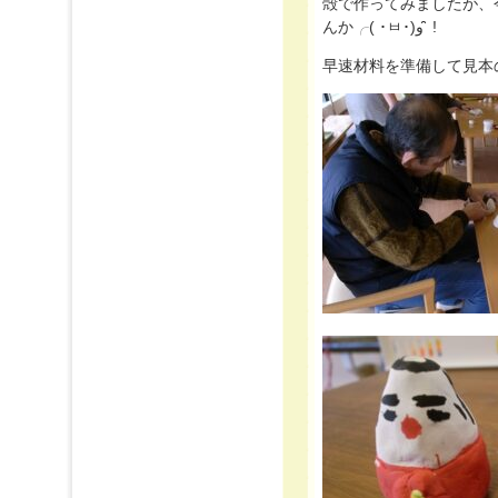
殻で作ってみましたが、
んか╭( ･ㅂ･)و ̑̑ !