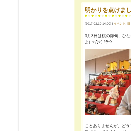
明かりを点けましょ
(
2017.02.10 14:00
)
|
イベント
,
日
3月3日は桃の節句、ひ
よ( ✧Д✧) ｷﾗｰﾝ
ことありませんが、どう