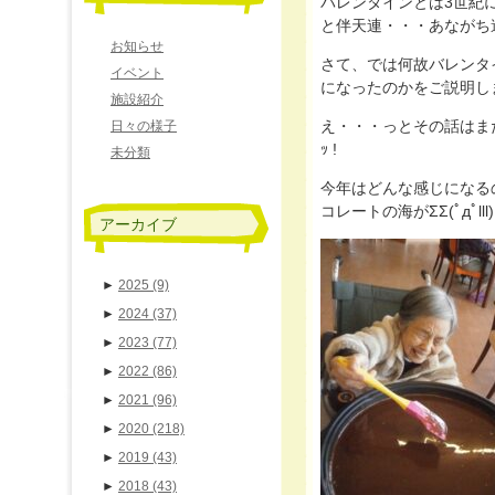
バレンタインとは3世紀に
と伴天連・・・あながち遠く
お知らせ
さて、では何故バレンタ
イベント
になったのかをご説明しますと
施設紹介
え・・・っとその話はまた後日
日々の様子
ｯ !
未分類
今年はどんな感じになる
コレートの海がΣΣ(ﾟдﾟlll)
アーカイブ
►
2025
(9)
►
2024
(37)
►
2023
(77)
►
2022
(86)
►
2021
(96)
►
2020
(218)
►
2019
(43)
►
2018
(43)