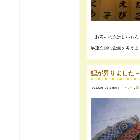
「お寿司の次は甘いもん
早速次回の企画を考えま
鯉が昇りました～
(
2013.05.01 13:00
)
|
イベント
,
日