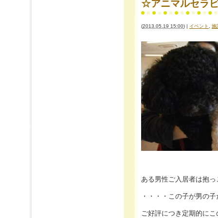
☆アニマルセラ
(
2013.05.19 15:00
)
|
イベント
,
施
ある男性ご入居者は抱っ
・・・・この子が男の子
ご好評につき定期的にこ