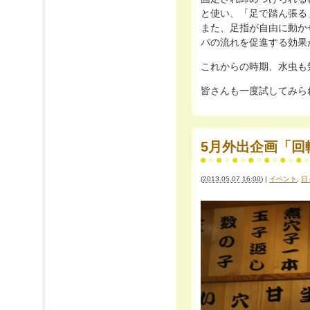
と使い、「足で踏ん張る
また、足指が自由に動か
パの流れを促進する効果
これからの時期、水虫も
皆さんも一度試してみら
5月外出企画「回
(
2013.05.07 16:00
)
|
イベント
,
日