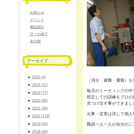
お知らせ
イベント
施設紹介
日々の様子
未分類
アーカイブ
►
2025
(9)
（消火・避難・通報）を
►
2024
(37)
毎月のミーティングの中
►
2023
(77)
想定しての訓練をプロの
►
2022
(86)
見つけ出す事ができまし
►
2021
(96)
火事・災害は決して他人
►
2020
(218)
►
2019
(43)
職員一人一人が自分のこ
►
2018
(43)