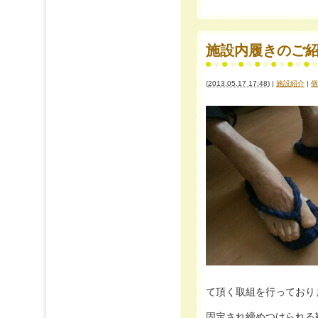
施設内履きのご
(
2013.05.17 17:48
)
|
施設紹介
|
個
て頂く取組を行っており
固定され締めつけられる