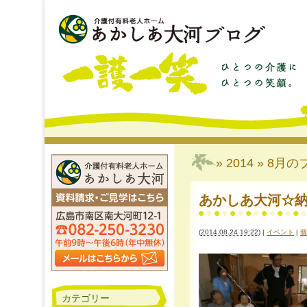
» 2014 » 8月
の
あかしあ大河☆納
(
2014.08.24 19:22
)
|
イベント
|
個
カテゴリー