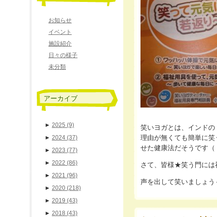
お知らせ
イベント
施設紹介
日々の様子
未分類
アーカイブ
►
2025
(9)
笑いヨガとは、インドの
理由が無くても簡単に笑
►
2024
(37)
せた健康法だそうです（
►
2023
(77)
►
2022
(86)
さて、皆様★笑う門には
►
2021
(96)
声を出して笑いましょう
►
2020
(218)
►
2019
(43)
►
2018
(43)