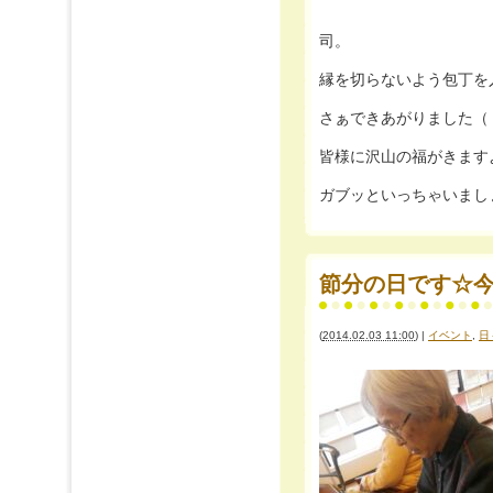
司。
縁を切らないよう包丁を
さぁできあがりました（
皆様に沢山の福がきます
ガブッといっちゃいましょ
節分の日です☆今年
(
2014.02.03 11:00
)
|
イベント
,
日