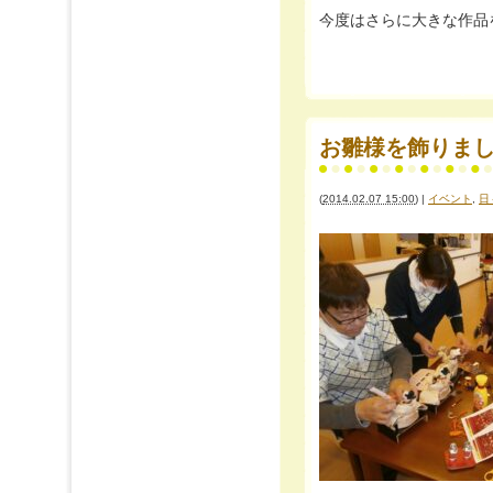
今度はさらに大きな作品を
お雛様を飾りまし
(
2014.02.07 15:00
)
|
イベント
,
日