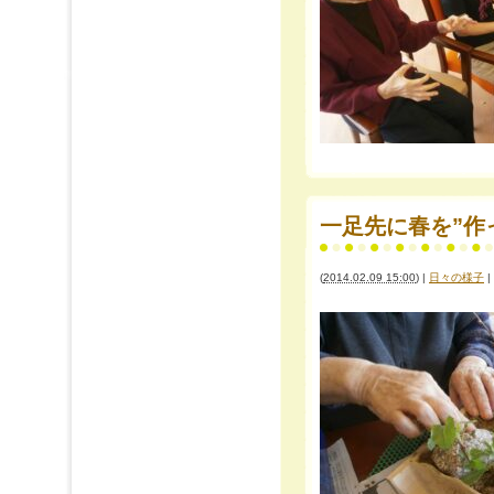
一足先に春を”作
(
2014.02.09 15:00
)
|
日々の様子
|