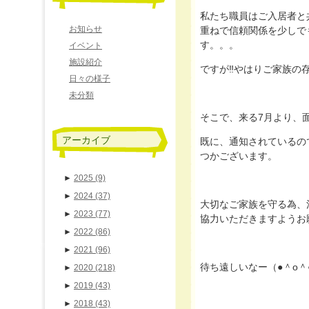
私たち職員はご入居者と
お知らせ
重ねで信頼関係を少しで
す。。。
イベント
施設紹介
ですが‼やはりご家族の
日々の様子
未分類
そこで、来る7月より、面
アーカイブ
既に、通知されているの
つかございます。
►
2025
(9)
►
2024
(37)
大切なご家族を守る為、
►
2023
(77)
協力いただきますようお
►
2022
(86)
►
2021
(96)
待ち遠しいなー（●＾o＾
►
2020
(218)
►
2019
(43)
►
2018
(43)