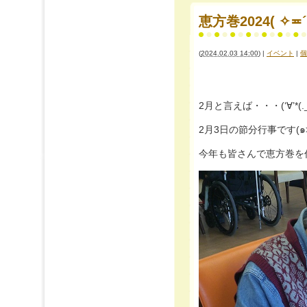
恵方巻2024( ✧≖´◞
(
2024.02.03 14:00
)
|
イベント
|
個
2月と言えば・・・(‘∀’*(._.*(‘
今年も皆さんで恵方巻を作って丸かじり