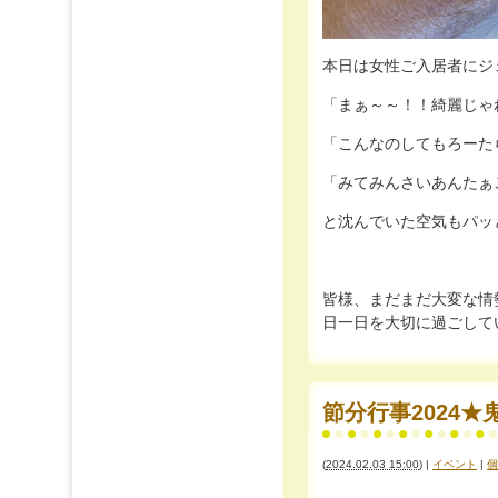
本日は女性ご入居者にジェ
「まぁ～～！！綺麗じゃ
「こんなのしてもろーた
「みてみんさいあんたぁこれ
と沈んでいた空気もパッと華
皆様、まだまだ大変な情
節分行事2024★
(
2024.02.03 15:00
)
|
イベント
|
個