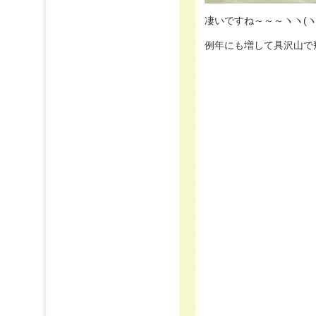
凄いですね～～～ヽヽ(ヽﾟ
例年にも増して具沢山で飛び