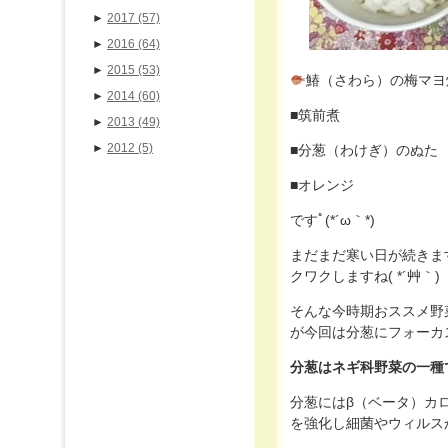
►
2017
(57)
►
2016
(64)
►
2015
(53)
鰆（さわら）の梅マヨ
►
2014
(60)
■筑前煮
►
2013
(49)
►
2012
(5)
■分葱（わけぎ）のぬた
■オレンジ
ですﾟ(*´ω｀*)
まだまだ寒い日が続きま
クワクしますね( *´艸｀)
そんな今時期おススメ野菜
が今回は分葱にフォーカ
分葱はネギ科野菜の一種
分葱にはβ（ベータ）カ
を強化し細菌やウィルス