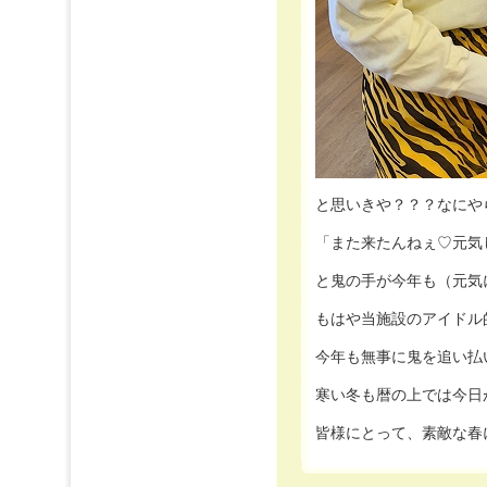
と思いきや？？？なにや
「また来たんねぇ♡元気
と鬼の手が今年も（元気に？
もはや当施設のアイドル的存
今年も無事に鬼を追い払い、
寒い冬も暦の上では今日が最
皆様にとって、素敵な春