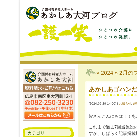
» 2024 » 2月
の
あかしあゴハンだよ
(
2024.02.29 14:00
)
|
お知らせ
,
施
皆さんこんにちは！！あか
これまで過去7回当施設
カテゴリー
すが、しばらく記事掲載