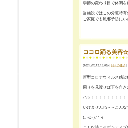
季節の変わり目で体調を崩し
当施設ではこの分葱特有
ご家庭でも風邪予防にいかが
ココロ踊る美容☆ﾟ･*:
(
2024.02.12 14:00
)
|
日々の様子
|
新型コロナウィルス感染
周りを見渡せば下を向き
ハッ！！！！！！！！！
いけませんね～～こんなネガ
(｡･ω･)ﾉ ‘`ィ
こんな時こそポジティブ