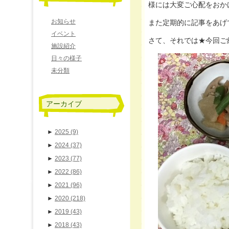
様には大変ご心配をおかけし
お知らせ
また定期的に記事をあげて
イベント
さて、それでは★今回ご紹介す
施設紹介
日々の様子
未分類
アーカイブ
►
2025
(9)
►
2024
(37)
►
2023
(77)
►
2022
(86)
►
2021
(96)
►
2020
(218)
►
2019
(43)
►
2018
(43)