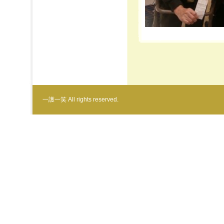
一護一笑 All rights reserved.