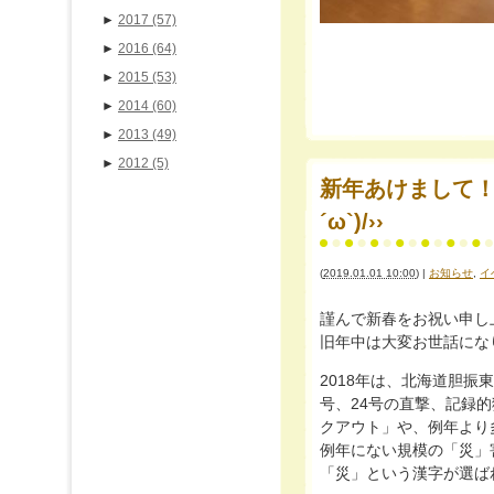
►
2017
(57)
►
2016
(64)
►
2015
(53)
►
2014
(60)
►
2013
(49)
►
2012
(5)
新年あけまして！！おめで
´ω`)/››
(
2019.01.01 10:00
)
|
お知らせ
,
イ
謹んで新春をお祝い申し
旧年中は大変お世話にな
2018年は、北海道胆振
号、24号の直撃、記録
クアウト」や、例年より
例年にない規模の「災」
「災」という漢字が選ば