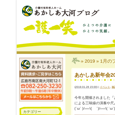
» 2019 » 1月
の
あかしあ新年会2019-
(
2019.01.28 15:00
)
|
イベント
,
施
今年も開催されました『
による三味線の演奏や尺
(´ω` )/››‹‹\( ´)/››‹‹\( ´ω`)
カテゴリー