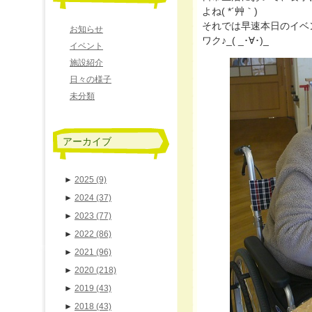
よね( *´艸｀)
それでは早速本日のイベント
お知らせ
ワク♪_( _･∀･)_
イベント
施設紹介
日々の様子
未分類
アーカイブ
►
2025
(9)
►
2024
(37)
►
2023
(77)
►
2022
(86)
►
2021
(96)
►
2020
(218)
►
2019
(43)
►
2018
(43)