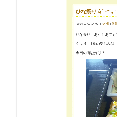
ひな祭り☆ﾟ･*:｡.:(ﾟ
(
2024.03.03 14:00
)
|
未分類
|
個別
ひな祭り！あかしあでも
やはり、1番の楽しみはご
今日の御馳走は？