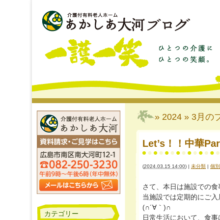
» 2024 » 3月
の
(
2024.03.15 14:00
)
|
未分類
|
個別
さて、本日は施設での食事レ
当施設では定期的にご入
(∩´∀｀)∩
カテゴリー
日常生活において、食事