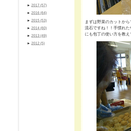
►
2017
(57)
►
2016
(64)
►
2015
(53)
まずは野菜のカットからですねﾟ
流石ですね！！手慣れた
►
2014
(60)
にも包丁の使い方を教え
►
2013
(49)
►
2012
(5)