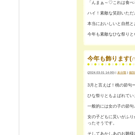
「んまぁ～♡これは食べ
ハイ！素敵な笑顔いただ
本当においしいと自然と
今年も素敵なひな祭りとなりました
今年も飾ります(∩
(
2024.03.01 14:00
)
|
未分類
|
個別
3月と言えば！桃の節句ー(
ひな祭りともよばれてい
一般的には女の子の節句
女の子どもに災いがふり
ったそうです。
そしてあかしあのお雛様