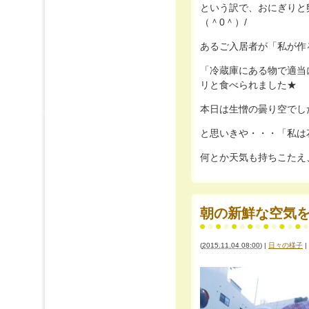
という訳で、おにぎりと
（＾0＾）/
あるご入居者が「私が作
「冷蔵庫にある物で適当
リと食べられました★
本日は生憎の曇り空でし
と思いきや・・・「私は
何とか天気も持ちこたえ
朝の新鮮な空気を
(
2015.11.04 08:00
)
|
日々の様子
|