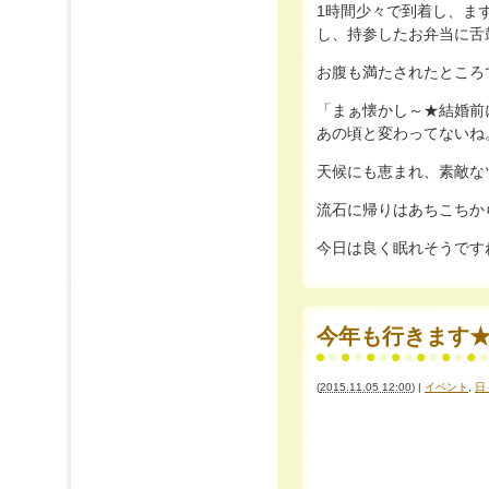
1時間少々で到着し、ま
し、持参したお弁当に舌
お腹も満たされたところ
「まぁ懐かし～★結婚前
あの頃と変わってないね
天候にも恵まれ、素敵な
流石に帰りはあちこちか
今日は良く眠れそうです
今年も行きます★
(
2015.11.05 12:00
)
|
イベント
,
日