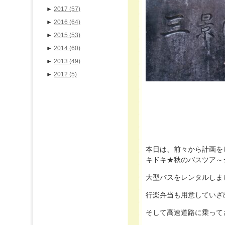
►
2017
(57)
►
2016
(64)
►
2015
(53)
►
2014
(60)
►
2013
(49)
►
2012
(5)
本日は、前々から計画を
キドキ★秋のバスツア～
大型バスをレンタルしま
行楽弁当も用意していざ出
そして高速道路に乗って