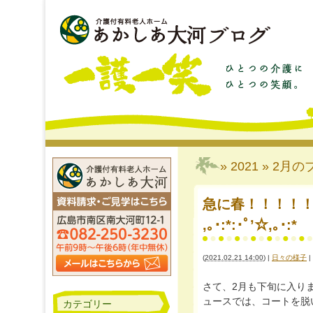
» 2021 » 2月
の
急に春！！！！！？？？？
,｡･:*:･ﾟ’☆,｡･:*
(
2021.02.21 14:00
)
|
日々の様子
|
さて、2月も下旬に入り
ュースでは、コートを脱いで半
カテゴリー