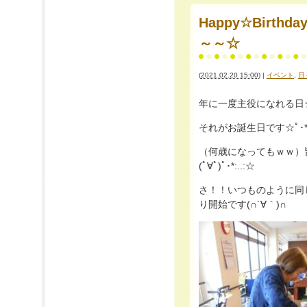
Happy☆Birthd
～～☆
(
2021.02.20 15:00
)
|
イベント
,
日
年に一度主役になれる日
それがお誕生日です☆ﾟ･*:｡.:(
（何歳になってもｗｗ）皆
(ﾟ∀ﾟ)ﾟ･*:..:☆
さ！！いつものように同
り開始です(∩´∀｀)∩