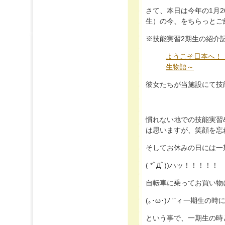
さて、本日は今年の1月
生）の今、をちらっとご紹介
※技能実習2期生の紹介記事
ようこそ日本へ！！(
生物語～
彼女たちが当施設にて技
慣れない地での技能実習
は思いますが、笑顔を忘れ
そしてお休みの日には一
( *ﾟДﾟ))ハッ！！！！！
自転車に乗ってお買い物に行
(｡･ω･)ﾉ '`ィ一期生
という事で、一期生の時