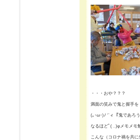
・・・おや？？？
満面の笑みで鬼と握手を・・ｗ
(｡･ω･)ﾉ ‘`ィ『鬼で
なるほどﾟ( ..)φメモ
こんな（コロナ禍を共に