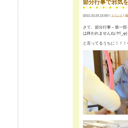
節分行事で邪気を追い
(
2021.02.03 15:00
)
|
イベント
|
個
さて、節分行事～第一部
は終われませんねﾆﾔﾘ_φ(≖
と言ってるうちに！！！今年