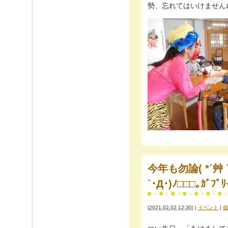
勢、忘れてはいけませんね☆ﾟ･*:
今年も勿論( *´
`･Д･)ﾉ□□□｡ｶﾞﾌﾞﾘ
(
2021.02.02 12:30
)
|
イベント
|
個