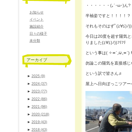
・・・・・・(｡´･ω･)ん?
お知らせ
半袖姿ですと！！！！？？？？ﾟ(
イベント
それもそのはずﾟ(≧∀≦)ﾉ))
施設紹介
日々の様子
今日は20度を超す陽気とな
未分類
りました(≧∀≦)ﾉ))ﾌﾘﾌﾘ
という事は( ✧≖´◞౪◟≖`) ｷ
アーカイブ
勿論この陽気を直接感じない手
という訳で皆さん♬
►
2025
(9)
屋上へ日向ぼっこツアーへ参り
►
2024
(37)
►
2023
(77)
►
2022
(86)
►
2021
(96)
►
2020
(218)
►
2019
(43)
►
2018
(43)