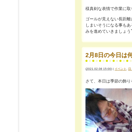
様真剣な表情で作業に取り組ん
ゴールが見えない長距離
しまいそうになる事もあ
みを進めていきましょうﾟﾟ+｡
2月8日の今日は何の
(
2021.02.08 15:00
)
|
イベント
,
日
さて、本日は季節の飾りを皆