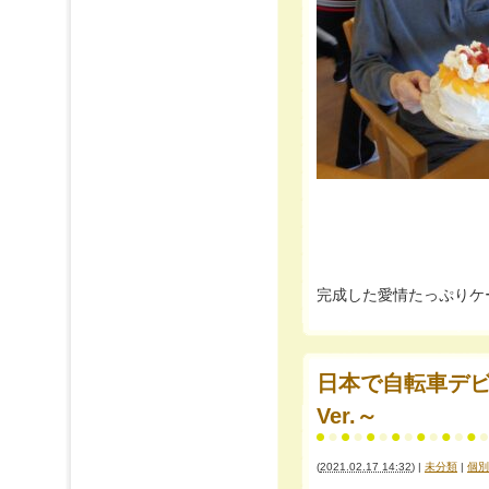
完成した愛情たっぷりケーキでお
日本で自転車デビュ
Ver.～
(
2021.02.17 14:32
)
|
未分類
|
個別