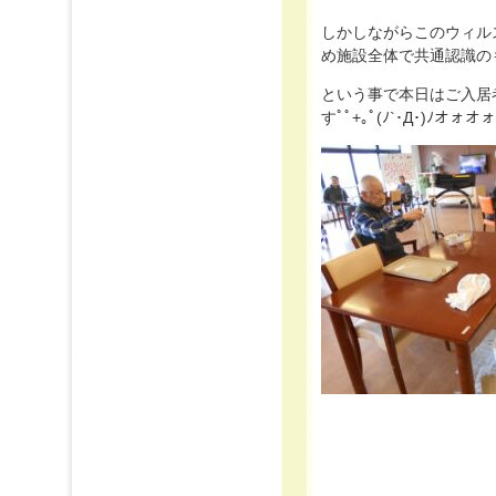
しかしながらこのウィル
め施設全体で共通認識のもと
という事で本日はご入居
すﾟﾟ+｡ﾟ(ﾉ`･Д･)ﾉオォオォ