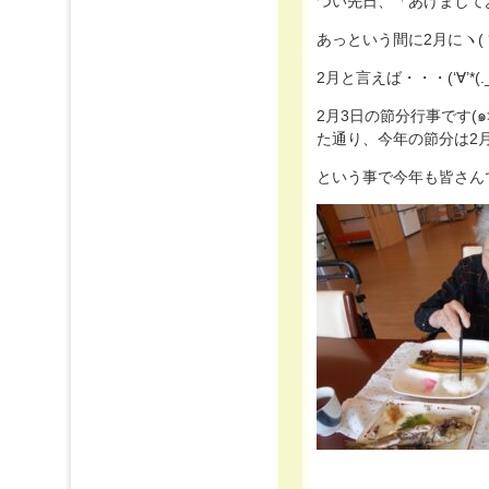
つい先日、「あけまして
あっという間に2月にヽ(ヽ
2月と言えば・・・(‘∀’*(._.*(‘
2月3日の節分行事です(๑˃̵ᴗ˂̵)و ﾖｼ!・・・と言いたいところですが前回のブ
た通り、今年の節分は2月2日(
という事で今年も皆さんで恵方巻を作