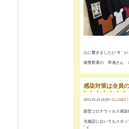
心に響きました(∩´∀｀
南警察署の 琴浦さん 
感染対策は全員の意
(
2021.02.10 14:00
)
|
日々の様子
|
新型コロナウィルス感染
当施設においてもスタッフ
‘`ィ