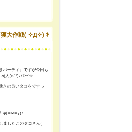
きパーティ』ですが今回も
ε-`*)ﾉｲｴｰｲ☆
活きの良いタコをですっ
(≖ω≖｡)♪
たしましたこのタコさん(