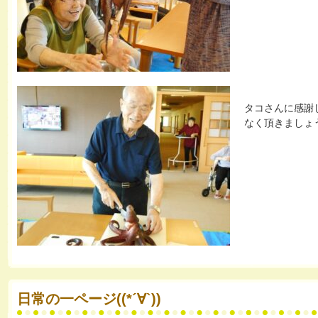
タコさんに感謝
なく頂きましょう”(
日常の一ページ((*´∀`))