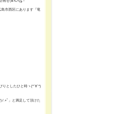
当施設にてお誕生日を迎えられたご入居者に施設からのプレゼント企画を(๑˃̵ᴗ˂̵)و !
は広島市西区にあります『竜
したひと時ヽ(*´∀`*)
)ﾉ.+ﾟ」と満足して頂けた