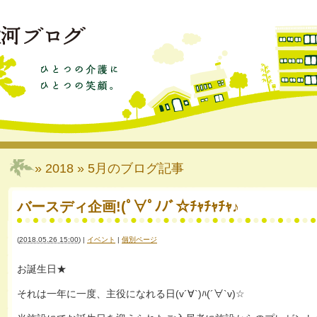
» 2018 » 5月
のブログ記事
バースディ企画!(ﾟ∀ﾟﾉﾉﾞ☆ﾁｬﾁｬﾁｬ♪
(
2018.05.26 15:00
)
|
イベント
|
個別ページ
お誕生日★
それは一年に一度、主役になれる日(v´∀`)ﾊ(´∀`v)☆