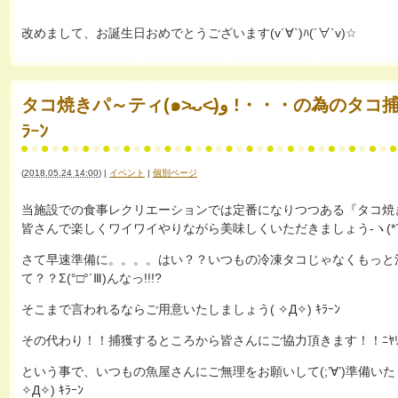
改めまして、お誕生日おめでとうございます(v´∀`)ﾊ(´∀`v)☆
タコ焼きパ～ティ(๑˃̵ᴗ˂̵)و !・・・の為のタコ捕獲大作戦( ✧Д✧) ｷ
ﾗｰﾝ
(
2018.05.24 14:00
)
|
イベント
|
個別ページ
当施設での食事レクリエーションでは定番になりつつある『タコ焼
皆さんで楽しくワイワイやりながら美味しくいただきましょう-ヽ(*´-з)人(
さて早速準備に。。。。はい？？いつもの冷凍タコじゃなくもっと
て？？Σ(°□°´Ⅲ)んなっ!!!?
そこまで言われるならご用意いたしましょう( ✧Д✧) ｷﾗｰﾝ
その代わり！！捕獲するところから皆さんにご協力頂きます！！ﾆﾔﾘ_φ
という事で、いつもの魚屋さんにご無理をお願いして(;’∀’)準備い
✧Д✧) ｷﾗｰﾝ