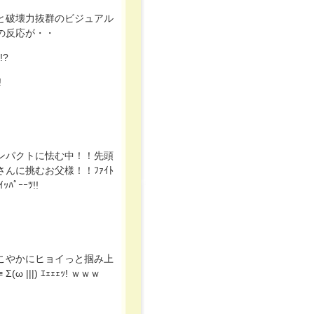
と破壊力抜群のビジュアル
の反応が・・
!?
!
ンパクトに怯む中！！先頭
んに挑むお父様！！ﾌｧｲﾄ
ｲｯﾊﾟｰｰﾂ!!
こやかにヒョイっと掴み上
ω |||) ｴｪｪｪｯ! ｗｗｗ