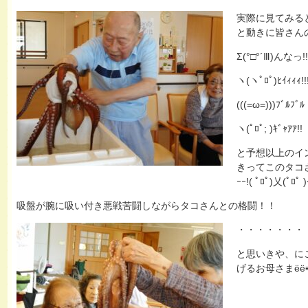
実際に見てみる
と動きに皆さん
Σ(°□°´Ⅲ)んなっ!!
ヽ(ヽﾟﾛﾟ)ﾋｲｨｨｨ!!
(((=ω=)))ﾌﾞﾙﾌﾞﾙ
ヽ(ﾟﾛﾟ; )ｷﾞｬｱｱ!!
と予想以上のイ
きってこのタコさ
ｰｰ!( ﾟﾛﾟ)乂(ﾟﾛﾟ )
吸盤が腕に吸い付き悪戦苦闘しながらタコさんとの格闘！！
・・・・・・・
と思いきや、に
げるお母さまёё≡ Σ(