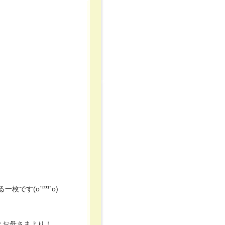
枚です(o´罒`o)
」とお母さまより！