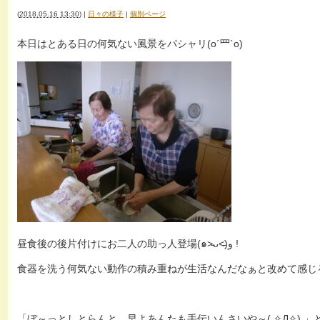
(
2018.05.16 13:30
)
|
日々の様子
|
個別ページ
本日はとある日の何気ない風景をパシャリ(o´罒`o)
昼食後の後片付けにお二人の助っ人登場(๑˃̵ᴗ˂̵)و !
食器を洗う何気ない動作の積み重ねが生活なんだなぁと改めて感じる一
「ぼ～っとしとらんと、早よあんたも手伝いんさいや～( ✧Д✧) 