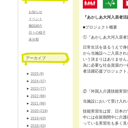
お知らせ
『あかしあ大河入居者活
イベント
施設紹介
■プロジェクト概要
日々の様子
①『あかしあ大河入居者
未分類
日常生活を送るうえで身
から当施設へご入居され
アーカイブ
いう決まりはありません
為に必要な社会資源の一
者活躍応援プロジェクト
►
2025
(9)
►
2024
(37)
►
2023
(77)
②『外国人介護技能実習
►
2022
(86)
当施設において受け入れ
►
2021
(96)
►
2020
(218)
技能実習生は皆、日本の
中には在留期間中に介護
►
2019
(43)
っている実習生も多く見
►
2018
(43)