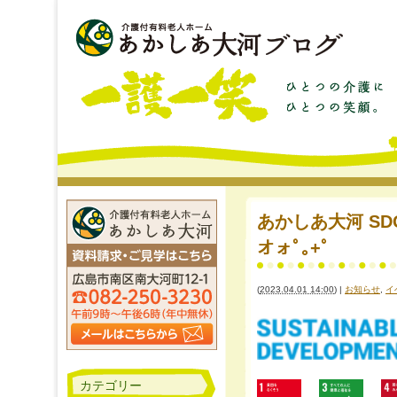
あかしあ大河 SDG
オォﾟ｡+ﾟ
(
2023.04.01 14:00
)
|
お知らせ
,
イ
カテゴリー