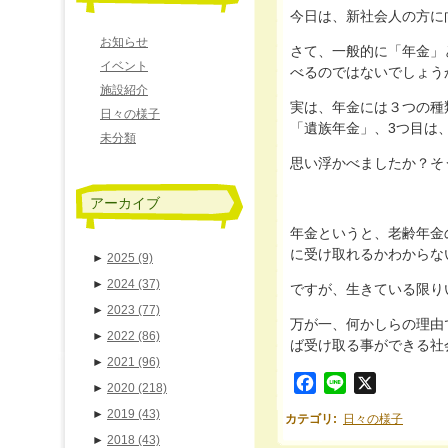
今日は、新社会人の方に
お知らせ
さて、一般的に「年金」
イベント
べるのではないでしょう
施設紹介
実は、年金には３つの種
日々の様子
「遺族年金」、3つ目は、
未分類
思い浮かべましたか？そ
アーカイブ
年金というと、老齢年金
に受け取れるかわからな
►
2025
(9)
►
2024
(37)
ですが、生きている限り
►
2023
(77)
万が一、何かしらの理由
►
2022
(86)
ば受け取る事ができる社
►
2021
(96)
Facebook
Line
X
►
2020
(218)
►
2019
(43)
カテゴリ
:
日々の様子
►
2018
(43)