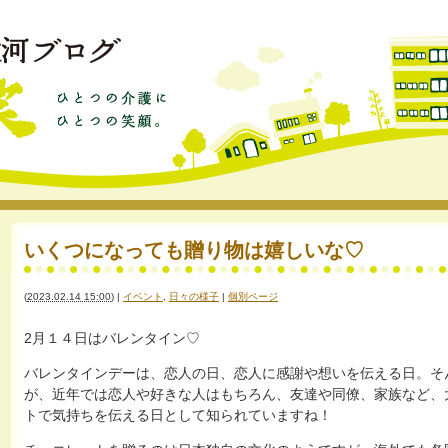
いくつになっても贈り物は嬉しいな♡
(
2023.02.14 15:00
)
|
イベント
,
日々の様子
|
個別ページ
2月１４日はバレンタイン♡
バレンタインデーは、恋人の日、恋人に感謝や想いを伝える日。そ
が、近年では恋人や好きな人はもちろん、友達や同僚、家族など、
トで気持ちを伝える日として知られていますね！