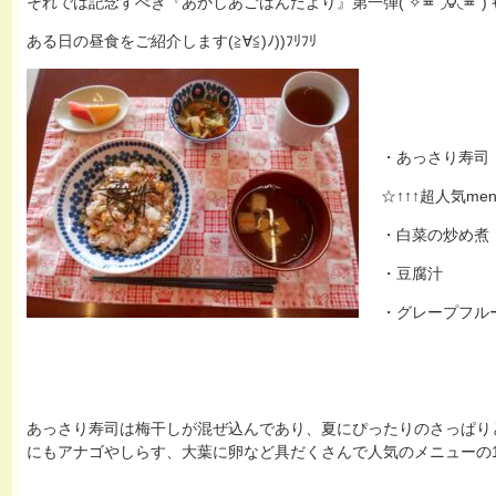
それでは記念すべき『あかしあごはんだより』第一弾( ✧≖´◞౪◟≖`) ｷ
ある日の昼食をご紹介します(≧∀≦)ﾉ))ﾌﾘﾌﾘ
・あっさり寿司
☆↑↑↑超人気men
・白菜の炒め煮
・豆腐汁
・グレープフル
あっさり寿司は梅干しが混ぜ込んであり、夏にぴったりのさっぱり
にもアナゴやしらす、大葉に卵など具だくさんで人気のメニューの1つで