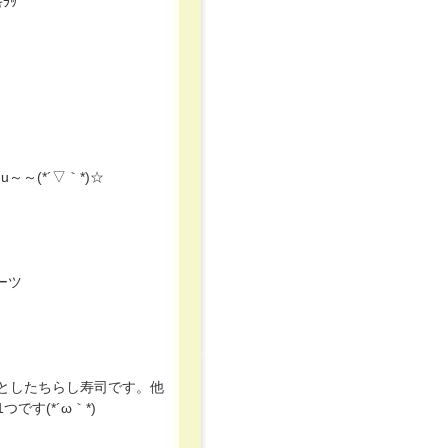
ﾗｯ
u～～(*´▽｀*)☆
ーツ
としたちらし寿司です。他
す(*´ω｀*)