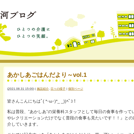
あかしあごはんだより～vol.1
(
2021.08.31 15:00
)
|
施設紹介
,
日々の様子
|
個別ページ
皆さんこんにちはﾟ( *･ω･)*_ _))ﾍﾟｺ！
私は普段、”あかしあ”の栄養科スタッフとして毎日の食事を作って
やレクリエーションだけでなく普段の食事も見たいです！！』との
介していきます。