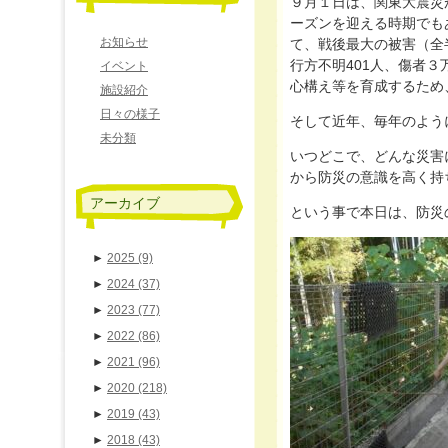
９月１日は、関東大震災
ーズンを迎える時期でもあ
お知らせ
て、戦後最大の被害（全半壊
行方不明401人、傷者３
イベント
心構え等を育成するため
施設紹介
日々の様子
そして近年、毎年のよう
未分類
いつどこで、どんな災害
から防災の意識を高く持ち
アーカイブ
という事で本日は、防災の
►
2025
(9)
►
2024
(37)
►
2023
(77)
►
2022
(86)
►
2021
(96)
►
2020
(218)
►
2019
(43)
►
2018
(43)