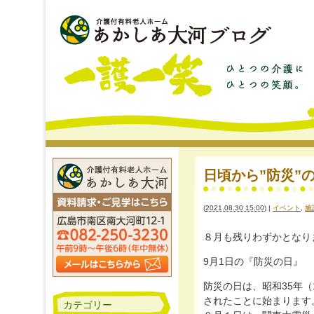
日頃から”防災”の意識
(
2021.08.30 15:00
)
|
イベント
,
施
８月も残りわずかとなりまし
9月1日の『防災の日』
防災の日は、昭和35年（
されたことに始まります
カテゴリー