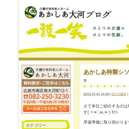
あかしあ特製シソジ
ｯ
(
2021.07.01 14:00
)
|
日々の様子
|
さて本日ご紹介するのは
す( ✧≖´◞౪◟≖`) ｷﾗｯ
早速準備に取り掛かりま
カテゴリー