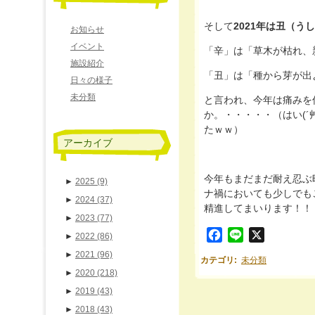
そして
2021年は丑（う
お知らせ
イベント
「辛」は「草木が枯れ、
施設紹介
「丑」は「種から芽が出
日々の様子
未分類
と言われ、今年は痛みを
か。・・・・・（はい(
たｗｗ）
アーカイブ
今年もまだまだ耐え忍ぶ
►
2025
(9)
ナ禍においても少しでも
►
2024
(37)
精進してまいります！！
►
2023
(77)
Facebook
Line
X
►
2022
(86)
►
2021
(96)
カテゴリ
:
未分類
►
2020
(218)
►
2019
(43)
►
2018
(43)