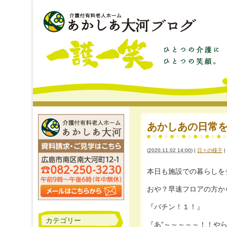
あかしあの日常をチラ
(
2020.11.02 14:00
)
|
日々の様子
|
本日も施設での暮らしをチラ
おや？早速フロアの方から何やら
『バチン！１！』
カテゴリー
『あ”～～～～～！！やられ