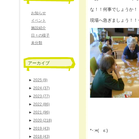
な！！何事でしょうか！！？？
お知らせ
現場へ急ぎましょう！！･*･:
イベント
施設紹介
日々の様子
未分類
アーカイブ
►
2025
(9)
►
2024
(37)
►
2023
(77)
►
2022
(86)
►
2021
(96)
►
2020
(218)
►
2019
(43)
*･:≡( ε:)
►
2018
(43)