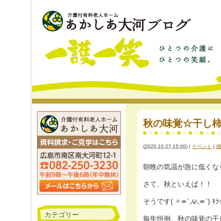
秋の味覚☆干し柿作り
(
2020.10.27 15:00
)
|
イベント
|
個
朝晩の気温が急に低くなり皆様
さて、秋といえば！！
そうです( ✧≖´◞౪◟≖`) ｷﾗ
カテゴリー
毎年恒例、秋の味覚の干し柿