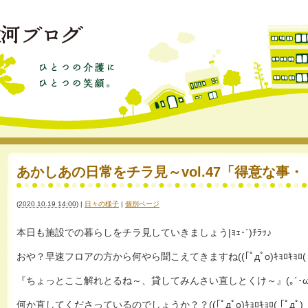
あかしあの日常をチラ見～vol.47「得意な事・・・。
(
2020.10.19 14:00
)
|
日々の様子
|
個別ページ
本日も施設での暮らしをチラ見していきましょう|ｮｪ･´)ﾁﾗｯ♪
おや？早速フロアの方から何やら聞こえてきますね((｢ﾟдﾟo)ｷｮﾛｷｮﾛ( ｢ﾟ
『ちょっとここ解れとるね～、貸してみんさい直しとくけ～』(｡´･ω･
何か直してくださっているのでしょうか？？((｢ﾟдﾟo)ｷｮﾛｷｮﾛ( ｢ﾟдﾟ)