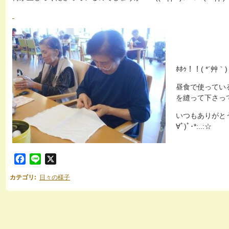
ﾎﾎｩ！！( *´艸｀)
昼食で使ってい
を縫って下さって
いつもありがとうご
∀ﾟ)ﾟ･*:..:☆
Facebook
Line
X
カテゴリ
:
日々の様子