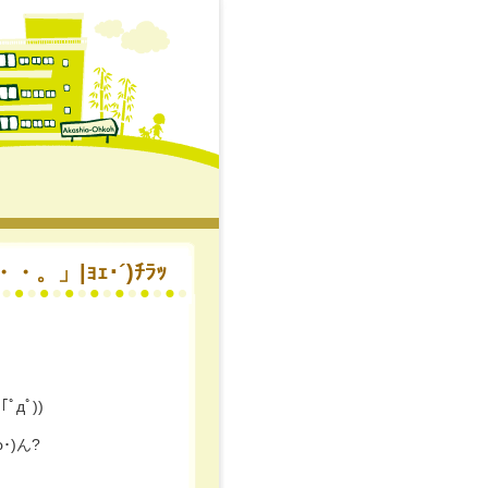
」|ｮｪ･´)ﾁﾗｯ
дﾟ))
)ん?