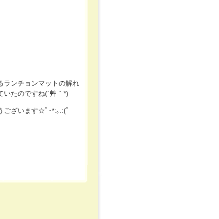
るランチョンマットの解れ
いたのですね(´艸｀*)
ざいます☆ﾟ･*:｡.:(ﾟ