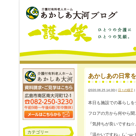
あかしあの日常をチラ
(
2020.06.25 14:30
)
|
日々の様子
|
本日も施設での暮らしをチラ
フロアの方から何やら聞こえてきま
『気持ちが良いですね☆
カテゴリー
『温かいですね』(｡´･ω･