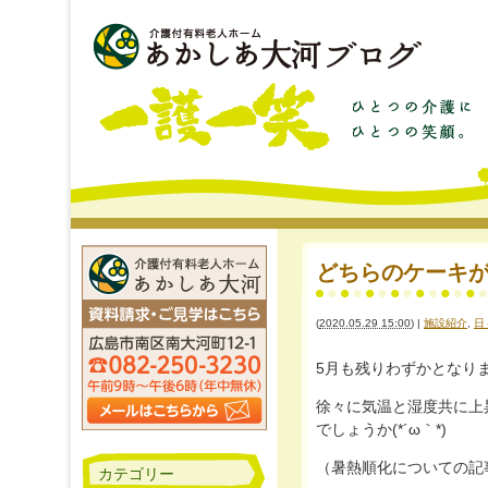
どちらのケーキが美味
(
2020.05.29 15:00
)
|
施設紹介
,
日
5月も残りわずかとなり
徐々に気温と湿度共に上
でしょうか(*´ω｀*)
（暑熱順化についての記事
カテゴリー