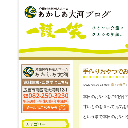
手作りおやつでみんなに
(
2020.04.29 15:00
)
|
日々の様子
|
本日のおやつをご紹介( *
甘いものを食べて元気を出し
という事で本日のおやつは手作り
カテゴリー