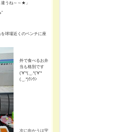
し違うね～～★」
+ﾟ
当を球場近くのベンチに座
外で食べるお弁
当も格別です
(‘∀’*(._.*(‘∀’*
(._.*)ｳﾝｳﾝ
次に向かうは宇