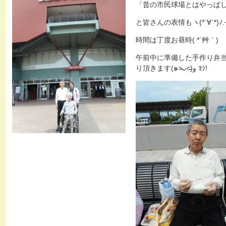
「昔の市民球場とはやっぱ
と皆さんの表情もヽ(*´∀`*)ﾉ.
時間は丁度お昼時( *´艸｀)
午前中に準備した手作り弁
り頂きます(๑˃̵ᴗ˂̵)و ﾖｼ!