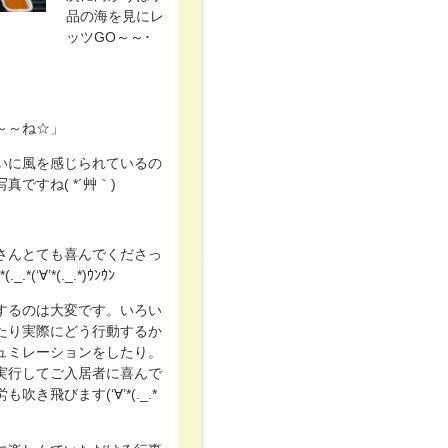
品の海を見にレ
ッツGO～～･
～～ね☆」
いに風を感じられているの
真ですね( *´艸｀)
さんとても喜んでくださっ
.*(‘∀’*(._.*)ｳﾝｳﾝ
するのは大変です。いろい
たり実際にどう行動するか
ュミレーションをしたり。
実行してご入居者に喜んで
吹き飛びます(‘∀’*(._.*