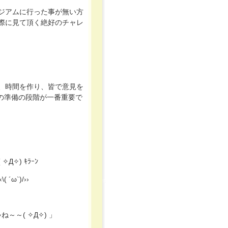
ジアムに行った事が無い方
際に見て頂く絶好のチャレ
、時間を作り、皆で意見を
この準備の段階が一番重要で
✧) ｷﾗｰﾝ
´ω`)/››
～～( ✧Д✧) 」