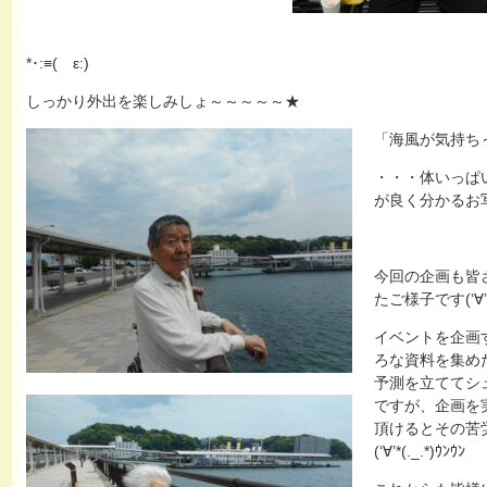
*･:≡( ε:)
しっかり外出を楽しみしょ～～～～～★
「海風が気持ち
・・・体いっぱ
が良く分かるお写
今回の企画も皆
たご様子です(‘∀’*(._
イベントを企画
ろな資料を集め
予測を立ててシ
ですが、企画を
頂けるとその苦労も
(‘∀’*(._.*)ｳﾝｳﾝ