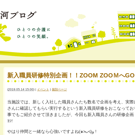
新入職員研修特別企画！！ZOOM ZOOＭへGO～～ヽ
(
2019.05.14 15:00
)
|
イベント
|
個別ページ
当施設では、新しく入社した職員さんたち数名で企画を考え、実際
さんに確認してもらい実行するという新入職員研修をおこなってお
事でもご紹介させて頂きましたが、今回も新入職員さんの研修企画！チャレ
ﾖｼ!
やはり仲間と一緒なら心強いですよね(๑˃̵ᴗ˂̵)و !