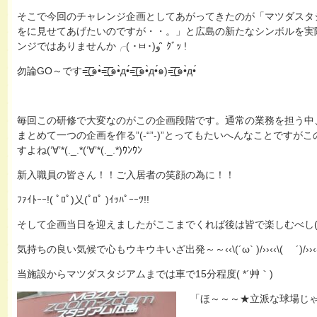
そこで今回のチャレンジ企画としてあがってきたのが「マツダスタ
をに見せてあげたいのですが・・。」と広島の新たなシンボルを実
ンジではありませんか╭( ･ㅂ･)و ̑̑ ｸﾞｯ !
勿論GO～です=͟͟͞͞(๑•̀=͟͟͞͞(๑•̀д•́=͟͟͞͞(๑•̀д•́๑)=͟͟͞͞(๑•̀д•́
毎回この研修で大変なのがこの企画段階です。通常の業務を担う中
まとめて一つの企画を作る”(-“”-)”とってもたいへんなことですが
すよね(‘∀’*(._.*(‘∀’*(._.*)ｳﾝｳﾝ
新入職員の皆さん！！ご入居者の笑顔の為に！！
ﾌｧｲﾄｰｰ!( ﾟﾛﾟ)乂(ﾟﾛﾟ )ｲｯﾊﾟｰｰﾂ!!
そして企画当日を迎えましたがここまでくれば後は皆で楽しむべし( ✧Д
気持ちの良い気候で心もウキウキいざ出発～～‹‹\(´ω` )/››‹‹\( ´)/››‹‹\( 
当施設からマツダスタジアムまでは車で15分程度( *´艸｀)
「ほ～～～★立派な球場じゃね