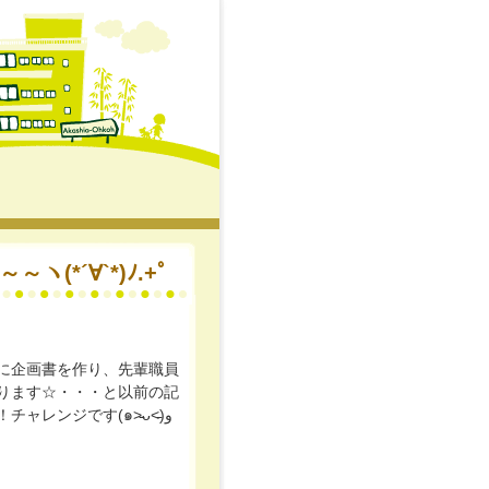
(*´∀`*)ﾉ.+ﾟ
に企画書を作り、先輩職員
ります☆・・・と以前の記
ンジです(๑˃̵ᴗ˂̵)و