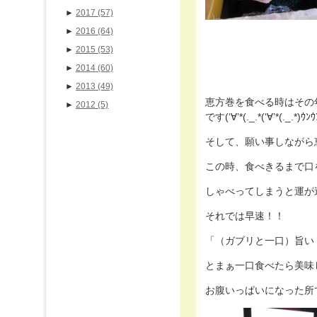
►
2017
(57)
►
2016
(64)
►
2015
(53)
►
2014
(60)
►
2013
(49)
恵方巻を食べる時はその
►
2012
(5)
です(‘∀’*(._.*(‘∀’*(._.*)ｳﾝｳ
そして、願い事しながら
この時、食べきるまで口をき
しゃべってしまうと運が
それでは早速！！
「（ガブリと一口）旨い！！あ・・
とまぁ一口食べたら美味
お腹いっぱいになった所