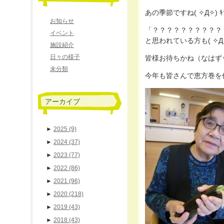
あの季節ですね( ✧Д✧) ｷﾗ
お知らせ
「？？？？？？？？？？
イベント
と思われている方も( ✧Д✧)
施設紹介
日々の様子
未分類
今年も皆さんで恵方巻を作って丸かじり
アーカイブ
►
2025
(9)
►
2024
(37)
►
2023
(77)
►
2022
(86)
►
2021
(96)
►
2020
(218)
►
2019
(43)
►
2018
(43)