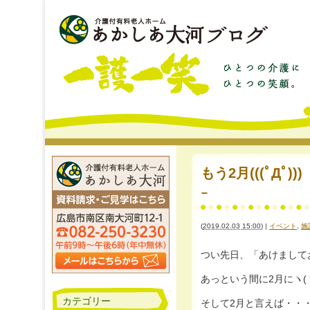
もう2月(((ﾟД
ｰ
(
2019.02.03 15:00
)
|
イベント
,
施
つい先日、「あけまして
あっという間に2月にヽ(ヽﾟﾛﾟ
カテゴリー
そして2月と言えば・・・(‘∀’*(.