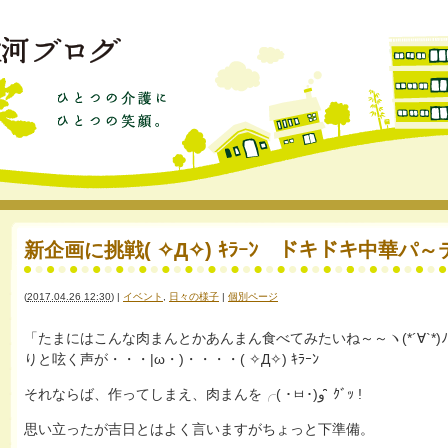
新企画に挑戦( ✧Д✧) ｷﾗｰﾝ ドキドキ中華パ
(
2017.04.26 12:30
)
|
イベント
,
日々の様子
|
個別ページ
「たまにはこんな肉まんとかあんまん食べてみたいね～～ヽ(*´∀`*
りと呟く声が・・・|ω・)・・・・( ✧Д✧) ｷﾗｰﾝ
それならば、作ってしまえ、肉まんを╭( ･ㅂ･)و ̑̑ ｸﾞｯ !
思い立ったが吉日とはよく言いますがちょっと下準備。