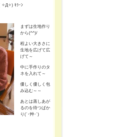
✧) ｷﾗｰﾝ
まずは生地作り
から(^^)/
程よい大きさに
生地を広げて広
げて～
中に手作りのタ
ネを入れて～
優しく優しく包
み込む～～
あとは蒸しあが
るのを待つばか
り(´･艸･`)